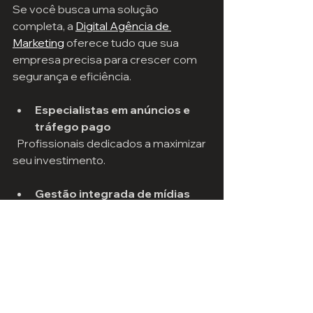
Se você busca uma solução 
completa, a 
Digital Agência de 
Marketing
 oferece tudo que sua 
empresa precisa para crescer com 
segurança e eficiência.
Especialistas em anúncios e 
tráfego pago
  Profissionais dedicados a maximizar 
seu investimento.
Gestão integrada de mídias
  Estratégias alinhadas para fortalecer 
sua marca.
Desenvolvimento de sites 
otimizados
  Páginas que convertem visitantes 
em clientes.