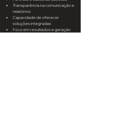
Transparência na comunicação e 
relatórios
Capacidade de oferecer 
soluções integradas
Foco em resultados e geração 
de leads qualificados
A 
Digital Agência
 é uma opção que 
reúne esses diferenciais. Com uma 
equipe especializada, ela atua como 
parceira estratégica para o 
crescimento do seu negócio.
Transforme sua 
presença digital em 
resultados reais