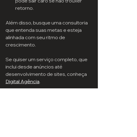
pode sair caro se não trouxer 
retorno.
Além disso, busque uma consultoria 
que entenda suas metas e esteja 
alinhada com seu ritmo de 
crescimento.
Se quiser um serviço completo, que 
inclui desde anúncios até 
desenvolvimento de sites, conheça 
Digital Agência
.
Próximos passos para 
alavancar seu negócio
Agora que você sabe como funciona 
a consultoria de tráfego pago, que tal 