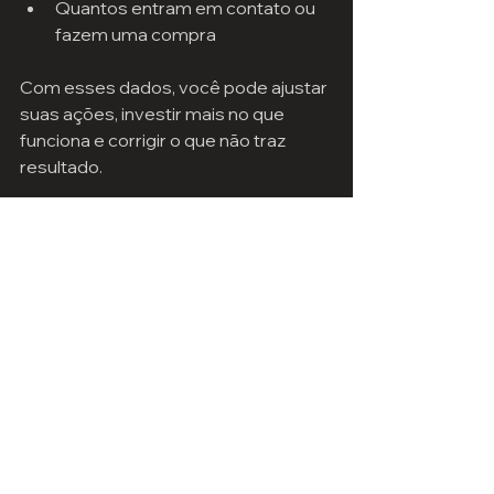
Quantos entram em contato ou 
fazem uma compra
Com esses dados, você pode ajustar 
suas ações, investir mais no que 
funciona e corrigir o que não traz 
resultado.
Por que contar com 
uma agência 
especializada?
Gerenciar todas essas estratégias 
pode ser complexo e demandar 
tempo. Uma agência especializada 
ajuda a criar um plano personalizado, 
executa as campanhas e monitora os 
resultados para você.