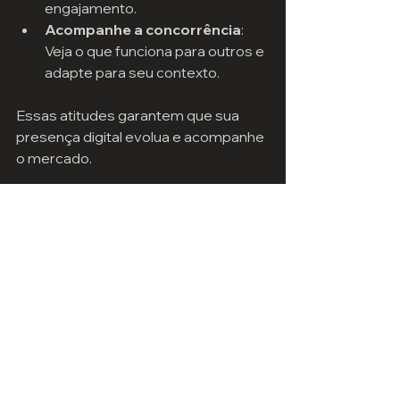
engajamento.
Acompanhe a concorrência
: 
Veja o que funciona para outros e 
adapte para seu contexto.
Essas atitudes garantem que sua 
presença digital evolua e acompanhe 
o mercado.
Potencialize seus 
resultados com uma 
agência especializada
Se você sente que precisa de ajuda 
para estruturar sua estratégia digital, 
uma agência especializada pode ser 
a solução. Com expertise em 
anúncios e tráfego
, gestão de mídias 