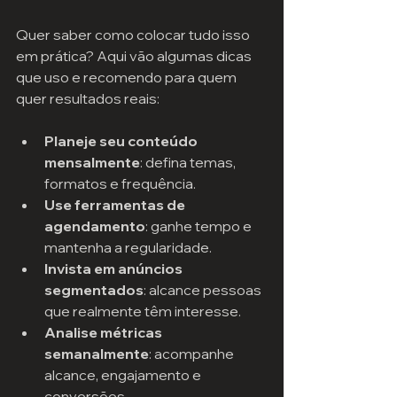
Quer saber como colocar tudo isso 
em prática? Aqui vão algumas dicas 
que uso e recomendo para quem 
quer resultados reais:
Planeje seu conteúdo 
mensalmente
: defina temas, 
formatos e frequência.
Use ferramentas de 
agendamento
: ganhe tempo e 
mantenha a regularidade.
Invista em anúncios 
segmentados
: alcance pessoas 
que realmente têm interesse.
Analise métricas 
semanalmente
: acompanhe 
alcance, engajamento e 
conversões.