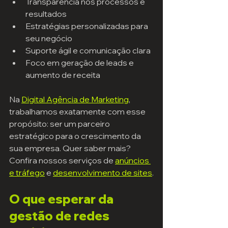
Transparência nos processos e 
resultados
Estratégias personalizadas para 
seu negócio
Suporte ágil e comunicação clara
Foco em geração de leads e 
aumento de receita
Na 
Digital Agência de Marketing
, 
trabalhamos exatamente com esse 
propósito: ser um parceiro 
estratégico para o crescimento da 
sua empresa. Quer saber mais? 
Confira nossos serviços de 
anúncios 
e tráfego
 e 
desenvolvimento de sites
.
O que esperar da 
gestão de redes 