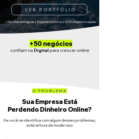
VER PORTFÓLIO
+150 sites entregues | Suporte contínuo | 100% Responsividade
+50 negócios
confiam na
Digital
para crescer online
O PROBLEMA
Sua Empresa Está
Perdendo Dinheiro Online?
Se você se identifica com algum desses problemas,
está na hora de mudar isso