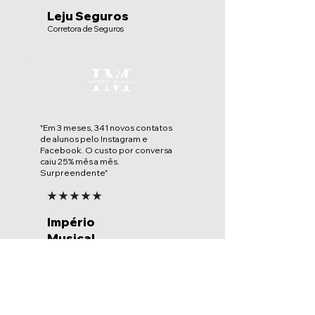
Leju Seguros
Corretora de Seguros
"Em 3 meses, 341 novos contatos
de alunos pelo Instagram e
Facebook. O custo por conversa
caiu 25% mês a mês.
Surpreendente"
★ ★ ★ ★ ★
Império
Musical
Escola de Música