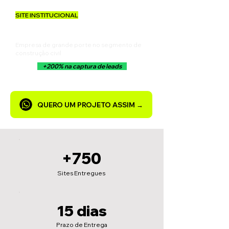
SITE INSTITUCIONAL
CONSTRUTORA FCK
Empresa de grande porte no segmento de
construção civil
+200% na captura de leads
QUERO UM PROJETO ASSIM →
+750
Sites Entregues
15 dias
Prazo de Entrega