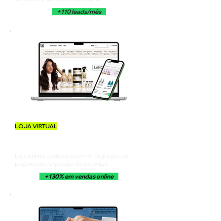
+110 leads/mês
LOJA VIRTUAL
LOKENZZI COSMÉTICOS
Loja online completa com integração de
pagamento e gestão de estoque
+130% em vendas online