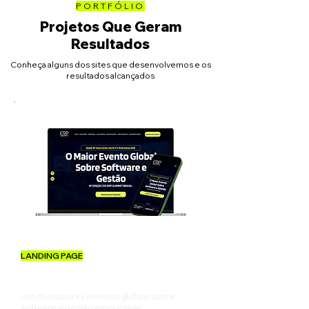
PORTFÓLIO
Projetos Que Geram
Resultados
Conheça alguns dos sites que desenvolvemos e os
resultados alcançados
LANDING PAGE
ERP SUMMIT
Um dos maiores eventos globais sobre
software e gestão empresarial