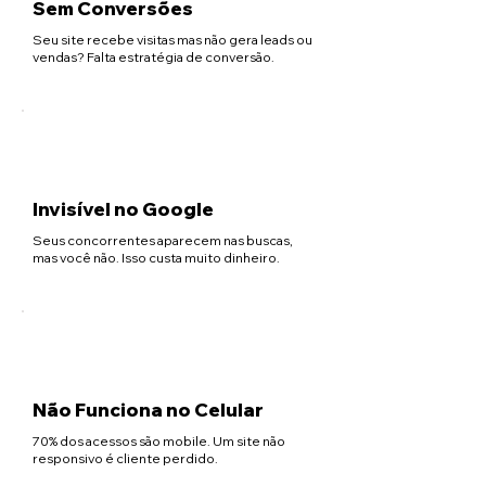
Sem Conversões
Seu site recebe visitas mas não gera leads ou
vendas? Falta estratégia de conversão.
Invisível no Google
Seus concorrentes aparecem nas buscas,
mas você não. Isso custa muito dinheiro.
Não Funciona no Celular
70% dos acessos são mobile. Um site não
responsivo é cliente perdido.