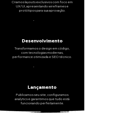
Criamos layouts exclusivos com foco em
UX/UI, apresentando wireframes e
protótipos para sua aprovação.
03
Desenvolvimento
Transformamos o design em código,
com tecnologias modernas,
performance otimizada e SEO técnico.
04
Lançamento
Publicamos seu site, configuramos
analytics e garantimos que tudo está
funcionando perfeitamente.