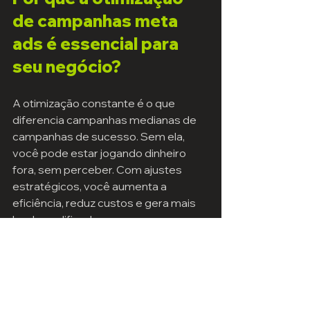
de campanhas meta 
ads é essencial para 
seu negócio?
A otimização constante é o que 
diferencia campanhas medianas de 
campanhas de sucesso. Sem ela, 
você pode estar jogando dinheiro 
fora, sem perceber. Com ajustes 
estratégicos, você aumenta a 
eficiência, reduz custos e gera mais 
leads qualificados.
Se você quer crescer de forma 
sustentável, a otimização deve ser 
parte do seu dia a dia. Para isso, 
conte com uma equipe especializada 