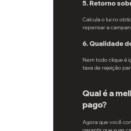
5. Retorno sob
Calcula o lucro obti
repensar a campan
6. Qualidade d
Nem todo clique é ig
taxa de rejeição pa
Qual é a mel
pago?
Agora que você conh
garantir que suas c