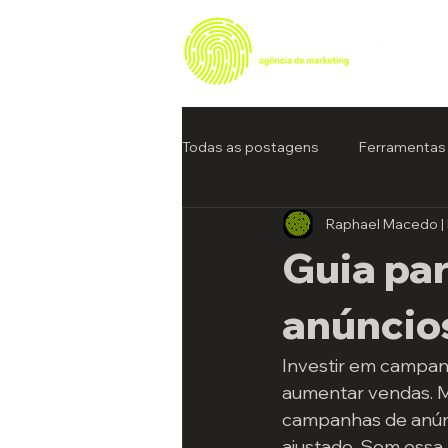
Todas as postagens
Ferramentas 
Raphael Macedo | 
Guia pa
anúncios
Investir em campanh
aumentar vendas. M
campanhas de anúnci
ajustado. Sem essa 