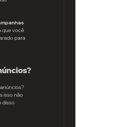
campanhas 
a que você 
arado para 
núncios?
 anúncios? 
 isso não 
 disso.