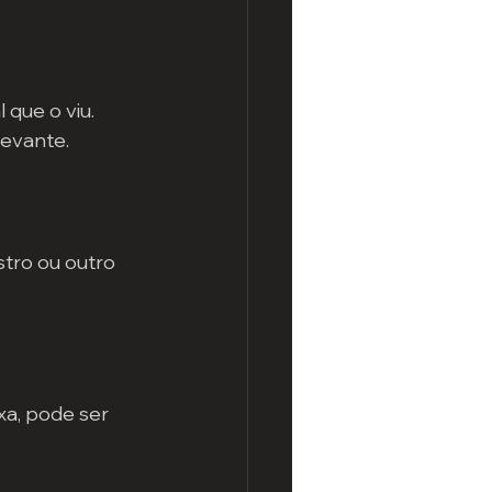
que o viu. 
levante.
tro ou outro 
xa, pode ser 