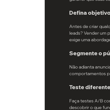
Defina objetiv
Antes de criar qual
leads? Vender um p
exige uma abordage
Segmente o pú
Não adianta anunci
comportamentos par
Teste diferen
Faça testes A/B com
descobrir o que fun