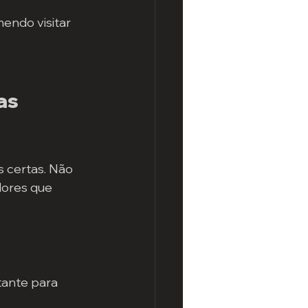
endo visitar 
as 
 certas. Não 
dores que 
tante para 