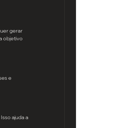
uer gerar 
 objetivo 
ses e 
sso ajuda a 