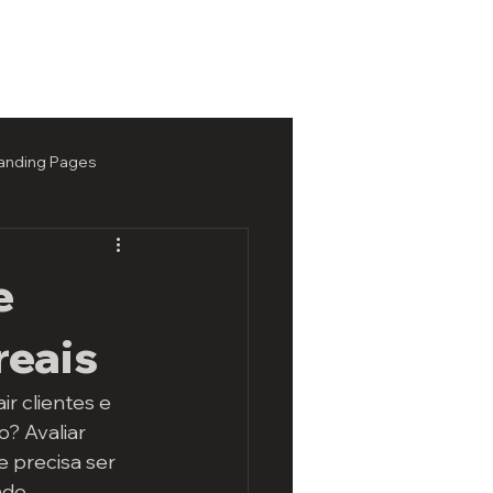
Soluções
Contato
Blog
Landing Pages
e
reais
r clientes e 
? Avaliar 
 precisa ser 
ndo 