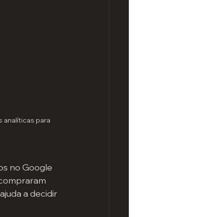
 analíticas para 
os no Google 
 compraram 
juda a decidir 