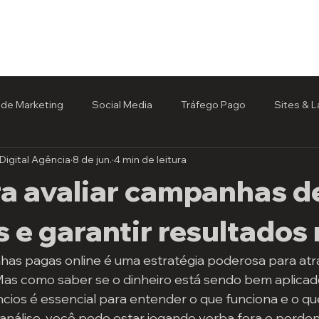
Início
de Marketing
Social Media
Tráfego Pago
Sites & 
Digital Agência
8 de jun.
4 min de leitura
ra avaliar campanhas d
 e garantir resultados 
as pagas online é uma estratégia poderosa para atrai
as como saber se o dinheiro está sendo bem aplicado
os é essencial para entender o que funciona e o que
análise, você pode estar jogando verba fora e perde