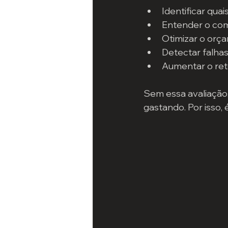
Identificar qua
Entender o com
Otimizar o orç
Detectar falhas
Aumentar o ret
Sem essa avaliação,
gastando. Por isso,