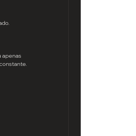
ado.
u apenas 
 constante.