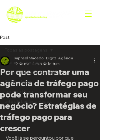
Post
Todas as postagens
Raphael Macedo | Digital Agência
Todas as postagens
19 de mai.
4 min de leitura
Por que contratar uma
Ferramentas de Marketing
agência de tráfego pago
Social Media
Tráfego Pago
pode transformar seu
Sites & Landing Pages
negócio? Estratégias de
tráfego pago para
crescer
Você já se perguntou por que 