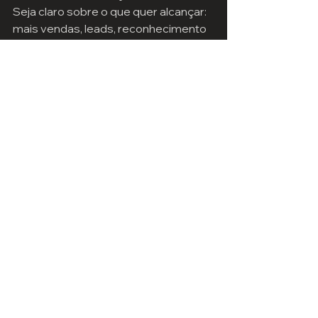
Seja claro sobre o que quer alcançar: 
mais vendas, leads, reconhecimento 
de marca.
Reúna informações sobre seu 
público
Quanto mais dados você fornecer, 
melhor a agência poderá segmentar 
os anúncios.
Solicite uma proposta 
personalizada
Peça um plano que considere seu 
orçamento e metas.
Acompanhe os resultados de 
perto
Mesmo com a agência cuidando, é 
importante entender os números e 